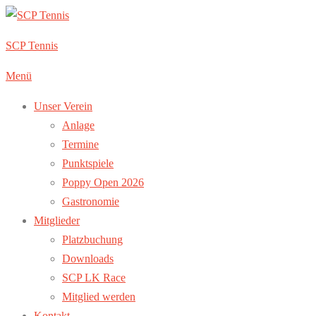
Zum
Inhalt
SCP Tennis
springen
Menü
Unser Verein
Anlage
Termine
Punktspiele
Poppy Open 2026
Gastronomie
Mitglieder
Platzbuchung
Downloads
SCP LK Race
Mitglied werden
Kontakt