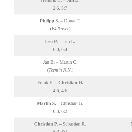
Hendrik C. –
Jan E.
2:6, 5:7
Philipp S.
– Donat T.
(
Walkover
)
Leo P.
– Tim L.
6:0, 6:4
Jan B. – Martin C.
(
Termin N.N.
)
Frank E. –
Christian H.
4:6, 4:6
Martin S.
– Christian G.
6:3, 6:2
Christian P.
– Sebastian R.
6:4, 6:3