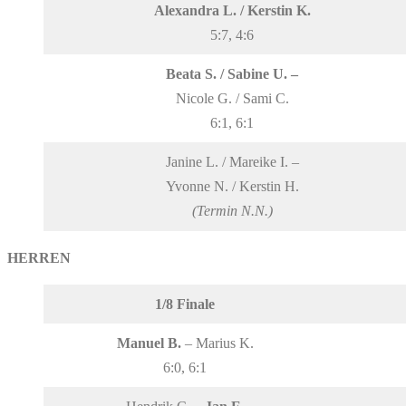
Alexandra L. / Kerstin K.
5:7, 4:6
Beata S. / Sabine U. –
Nicole G. / Sami C.
6:1, 6:1
Janine L. / Mareike I. –
Yvonne N. / Kerstin H.
(Termin N.N.)
HERREN
1/8 Finale
Manuel B.
– Marius K.
6:0, 6:1