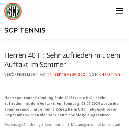
Zum
Inhalt
Menü
springen
SCP TENNIS
UNSER VEREIN
MITGLIEDER
KONTAKT
Herren 40 III: Sehr zufrieden mit dem
Auftakt im Sommer
VERÖFFENTLICHT AM
11. SEPTEMBER 2024
VON
CHRISTIAN
Nach spontaner Gründung Ende 2023 ist die H40 III sehr
zufrieden mit dem Auftakt. Am Sonntag, 08.09.2024 wurde die
Sommersaison mit einem 7:2-Sieg beim UHC II abgeschlossen.
Insgesamt wurden vier sehr deutliche Siege eingefahren.
Die einzige Niederlage haben wir am 1. Mai ausgerechnet bei uns auf