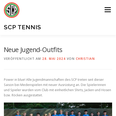
Zum
Inhalt
Menü
springen
SCP TENNIS
UNSER VEREIN
MITGLIEDER
KONTAKT
Neue Jugend-Outfits
VERÖFFENTLICHT AM
28. MAI 2024
VON
CHRISTIAN
Power in blue! Alle Jugendmannschaften des SCP treten seit dieser
Saison bei Medenspielen mit neuer Ausrüstung an. Die Spielerinnen
und Spieler wurden vom Club mit einheitlichen Shirts, Jacken und Hosen
bzw. Röcken ausgestattet.