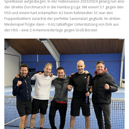
Spielklasse aufgestiegen. In der Hallensaison 2023/2024 gelang nun also
der direkte Durchmarsch in die Hamburg-Liga. Mit einem 5:1 gegen den
HSV und einem hart erkämpften 4:2 beim Rahlstedter SC war den
Poppenbüttlern zunächst der perfekte Saisonstart geglückt. Im dritten
Medenspiel folgte dann – trotz tatkäftiger Unterstützung von Dirk aus
der H50 – eine 2:4-Heimniederlage gegen Groß-Borstel.